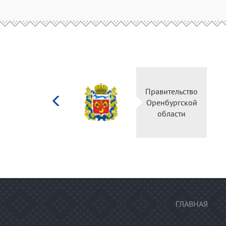
Министерство
культуры
Российской
федерации
ГЛАВНАЯ