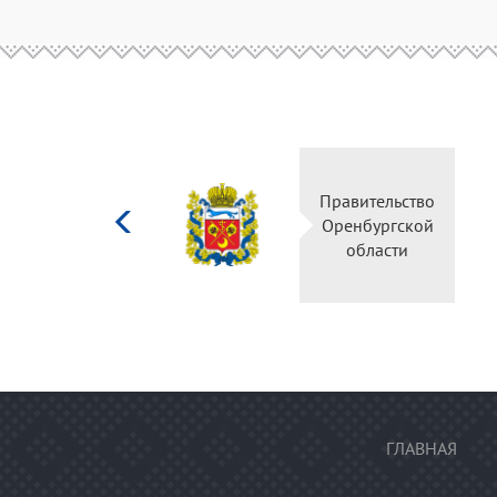
Министерство
Правительство
культуры
Оренбургской
Российской
области
федерации
ГЛАВНАЯ