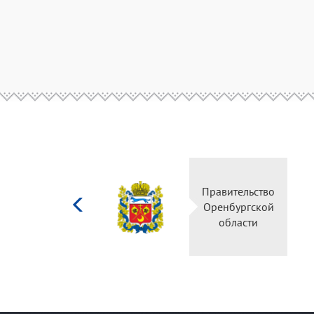
Министерство
Правительство
культуры
Оренбургской
Российской
области
федерации