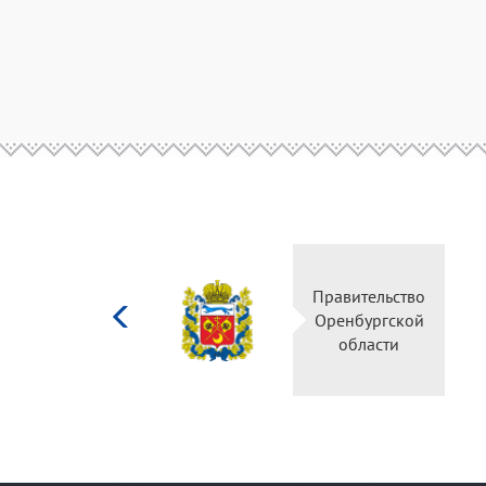
Министерство
Правительство
культуры
Оренбургской
Российской
области
федерации