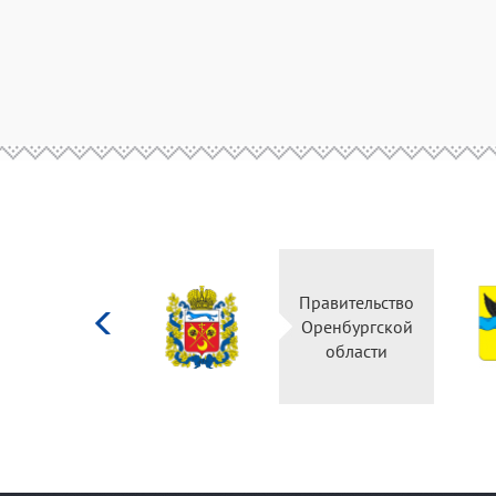
Министерство
Правительство
культуры
Оренбургской
Российской
области
федерации