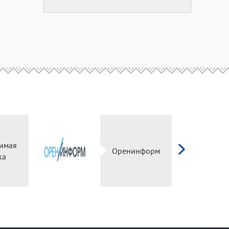
имая
Оренинформ
ка