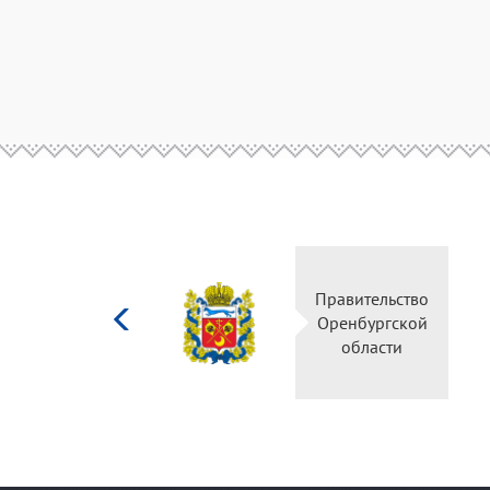
Министерство
Правительство
культуры
Оренбургской
Российской
области
федерации