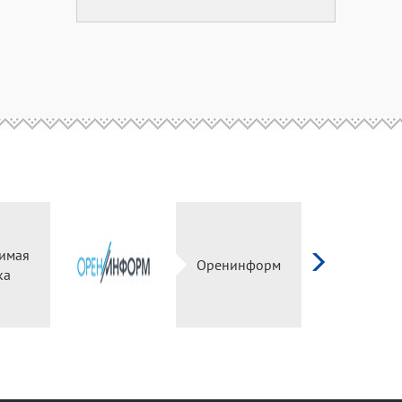
имая
Оренинформ
ка