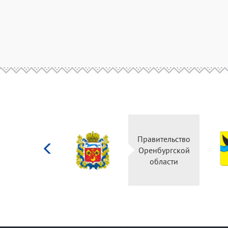
Министерство
Правительство
культуры
Оренбургской
Российской
области
федерации