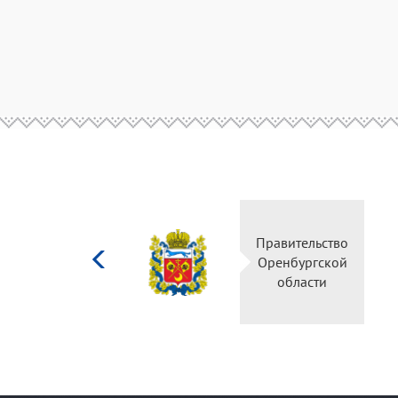
Министерство
Правительство
культуры
Оренбургской
Российской
области
федерации