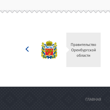
Министерство
Правительство
культуры
Оренбургской
Российской
области
федерации
ГЛАВНАЯ