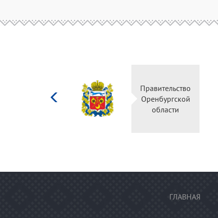
Министерство
Правитель
культуры
Оренбургс
Российской
област
федерации
ГЛАВНАЯ