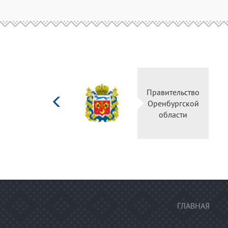
Министерство
Правительс
культуры
Оренбургск
Российской
области
федерации
ГЛАВНАЯ