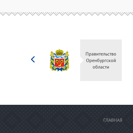
Министерство
Правительство
культуры
Оренбургской
Российской
области
федерации
ГЛАВНАЯ