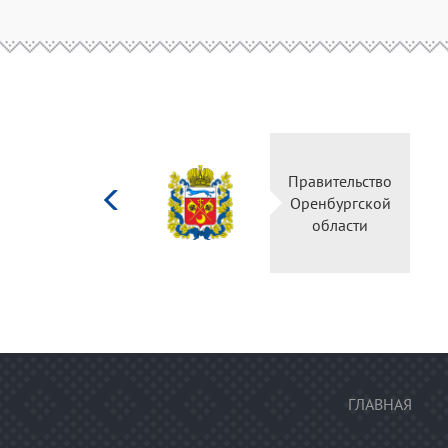
Министерство
Правительство
культуры
Оренбургской
Российской
области
федерации
ГЛАВНАЯ