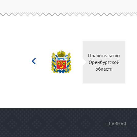
Министерство
Правительство
культуры
Оренбургской
Российской
области
федерации
ГЛАВНАЯ