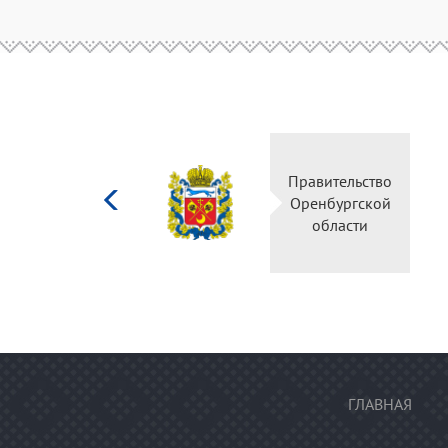
Министерство
Правительство
культуры
Оренбургской
Российской
области
федерации
ГЛАВНАЯ