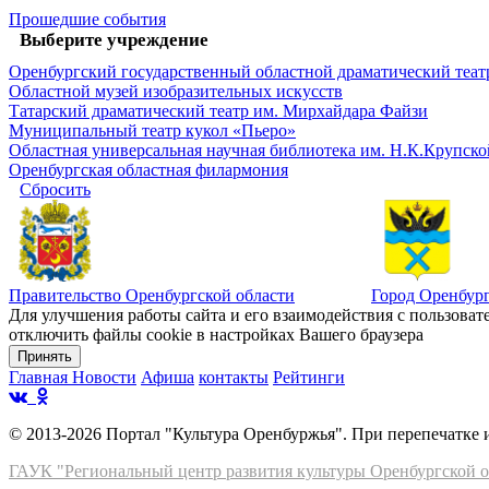
Прошедшие события
Выберите учреждение
Оренбургский государственный областной драматический теат
Областной музей изобразительных искусств
Татарский драматический театр им. Мирхайдара Файзи
Муниципальный театр кукол «Пьеро»
Областная универсальная научная библиотека им. Н.К.Крупско
Оренбургская областная филармония
Сбросить
и
Правительство Оренбургской области
Город Оренбур
Для улучшения работы сайта и его взаимодействия с пользоват
отключить файлы cookie в настройках Вашего браузера
Принять
Главная
Новости
Афиша
контакты
Рейтинги
© 2013-2026 Портал "Культура Оренбуржья". При перепечатке
ГАУК "Региональный центр развития культуры Оренбургской о