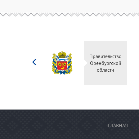
Министерство
Правительство
культуры
Оренбургской
Российской
области
федерации
ГЛАВНАЯ