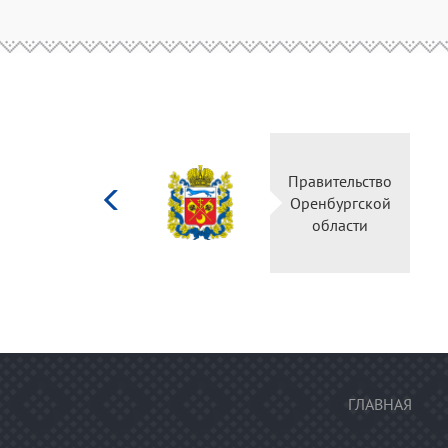
Министерство
Правительство
культуры
Оренбургской
Российской
области
федерации
ГЛАВНАЯ