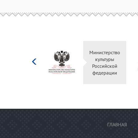
Министерство
Правительство
культуры
Оренбургской
Российской
области
федерации
ГЛАВНАЯ