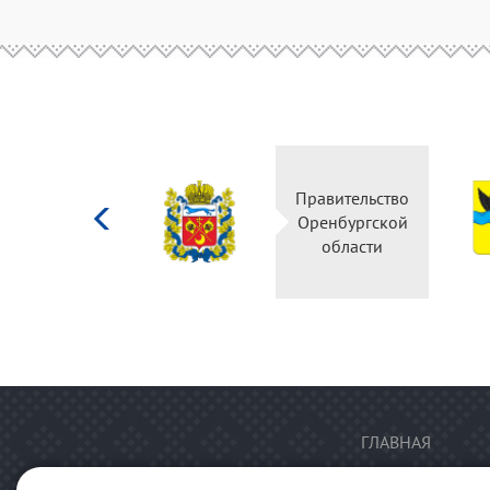
Министерство
Правительство
культуры
Оренбургской
Российской
области
федерации
ГЛАВНАЯ