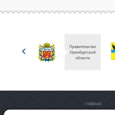
Министерство
Правительство
культуры
Оренбургской
Российской
области
федерации
ГЛАВНАЯ