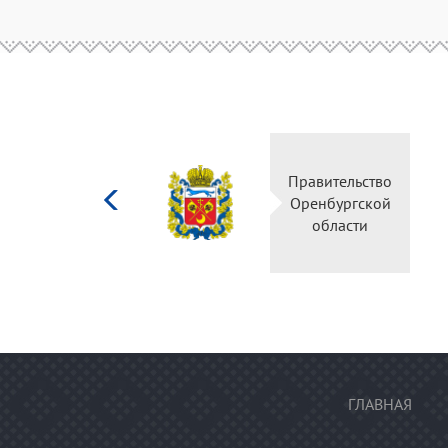
Министерство
Правительство
культуры
Оренбургской
Российской
области
федерации
ГЛАВНАЯ