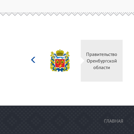
Министерство
Правительств
культуры
Оренбургско
Российской
области
федерации
ГЛАВНАЯ