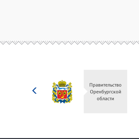
Министерство
Правительство
культуры
Оренбургской
Российской
области
федерации