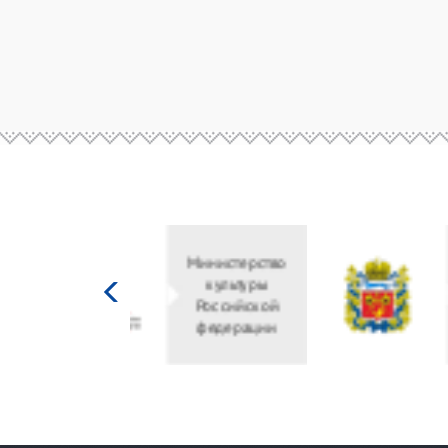
Министерство
культуры
Российской
федерации