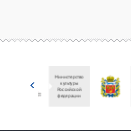
Министерство
культуры
Российской
федерации