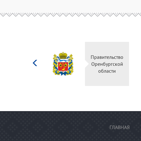
Министерство
Правительство
культуры
Оренбургской
Российской
области
федерации
ГЛАВНАЯ