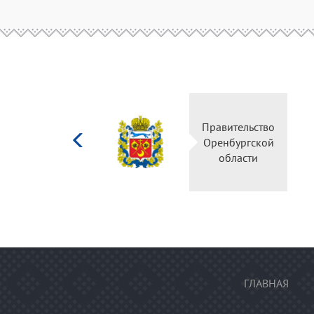
Министерство
Правительство
культуры
Оренбургской
Российской
области
федерации
ГЛАВНАЯ