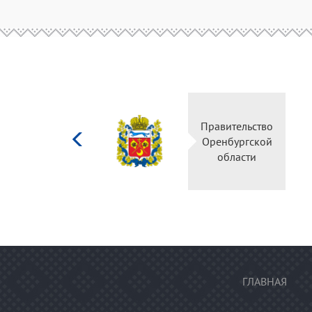
Министерство
культуры
Российской
федерации
ГЛАВНАЯ