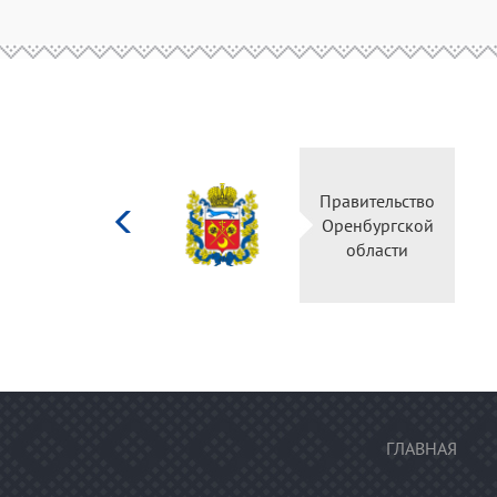
Министерство
Правительство
культуры
Оренбургской
Российской
области
федерации
ГЛАВНАЯ