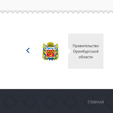
Министерство
Правительство
культуры
Оренбургской
Российской
области
федерации
ГЛАВНАЯ