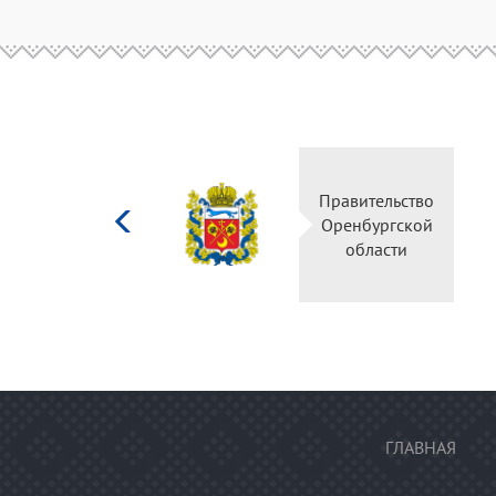
Министерство
Правительство
культуры
Оренбургской
Российской
области
федерации
ГЛАВНАЯ