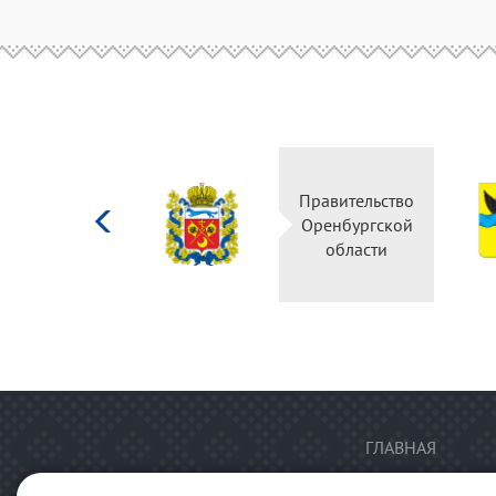
Министерство
Правительство
культуры
Оренбургской
Российской
области
федерации
ГЛАВНАЯ