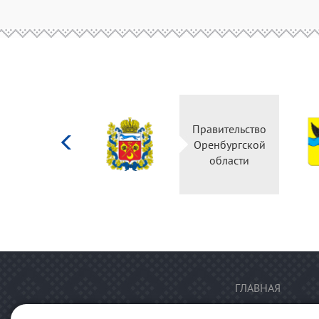
Министерство
Правительство
культуры
Оренбургской
Российской
области
федерации
ГЛАВНАЯ