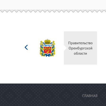
Министерство
Правительство
культуры
Оренбургской
Российской
области
федерации
ГЛАВНАЯ