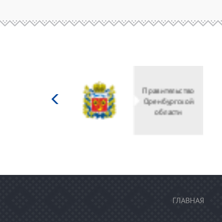
Министерство
культуры
Российской
федерации
ГЛАВНАЯ