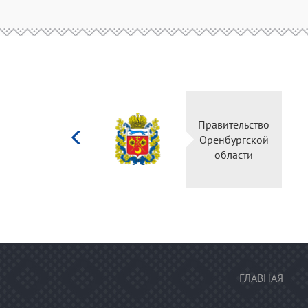
Министерство
Правительс
культуры
Оренбургск
Российской
области
федерации
ГЛАВНАЯ