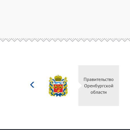
Министерство
Правительство
культуры
Оренбургской
Российской
области
федерации