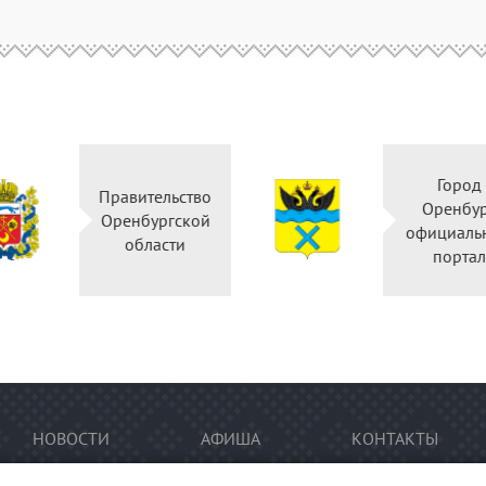
Горо
Правительство
Оренб
Оренбургской
официал
области
порт
НОВОСТИ
АФИША
КОНТАКТЫ