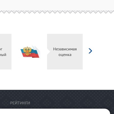
д
ург
Независимая
ьный
оценка
ал
РЕЙТИНГИ