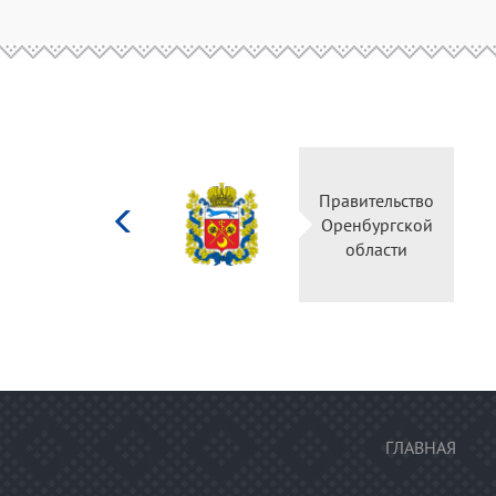
Министерство
Правительств
культуры
Оренбургско
Российской
области
федерации
ГЛАВНАЯ