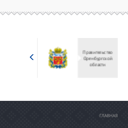
Министерство
культуры
Российской
федерации
ГЛАВНАЯ