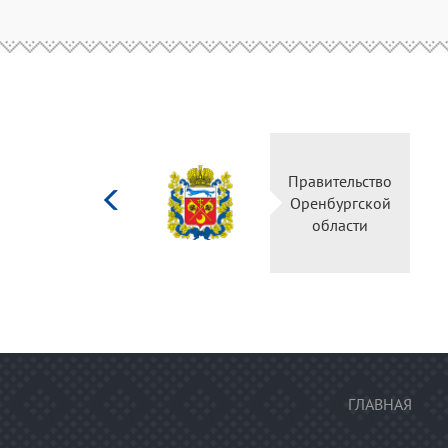
Министерство
Правительство
культуры
Оренбургской
Российской
области
федерации
ГЛАВНАЯ