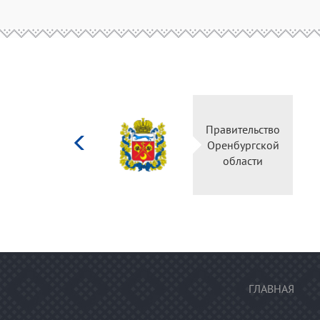
Министерство
Правительство
культуры
Оренбургской
Российской
области
федерации
ГЛАВНАЯ