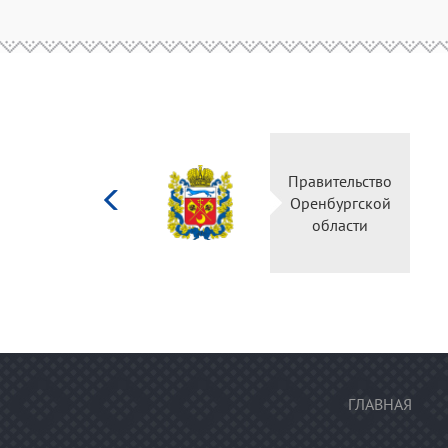
Министерство
Правительство
культуры
Оренбургской
Российской
области
федерации
ГЛАВНАЯ