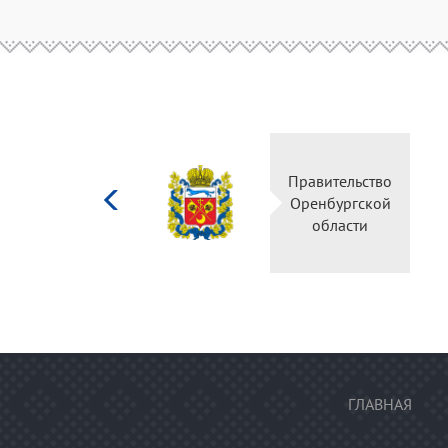
Министерство
Правительство
культуры
Оренбургской
Российской
области
федерации
ГЛАВНАЯ