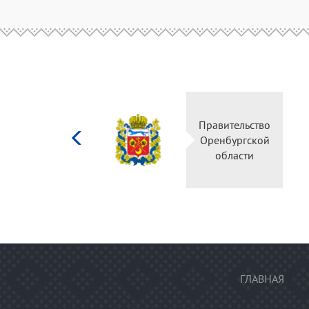
Министерство
Правительство
культуры
Оренбургской
Российской
области
федерации
ГЛАВНАЯ