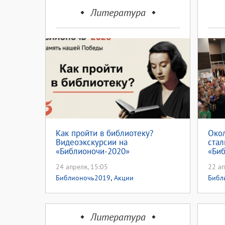
Литература
Как пройти в библиотеку?
Окол
Видеоэкскурсии на
стал
«Библионочи-2020»
«Би
24 апреля, 15:05
22 ап
,
Библионочь2019
Акции
Библ
проек
Литература