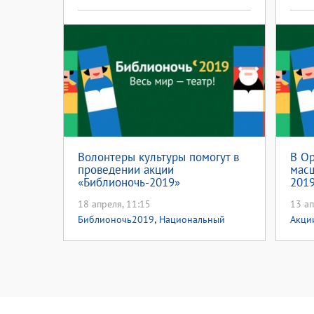
Волонтеры культуры помогут в
В О
проведении акции
масш
«Библионочь-2019»
2019
18 апреля, 11:15
13 ап
,
Библионочь2019
Национальный
Акци
,
проект культура
Год театра