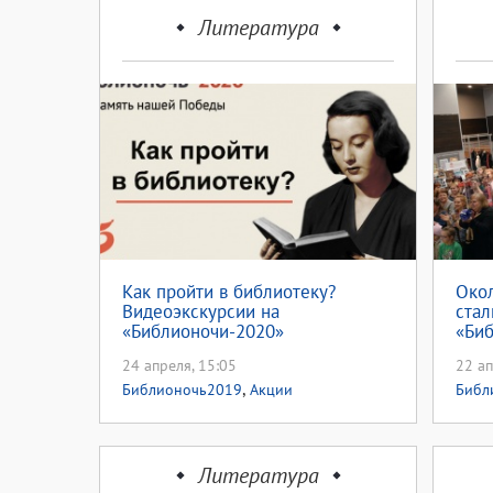
Литература
Как пройти в библиотеку?
Окол
Видеоэкскурсии на
стал
«Библионочи-2020»
«Би
24 апреля, 15:05
22 ап
,
Библионочь2019
Акции
Библ
проек
Литература