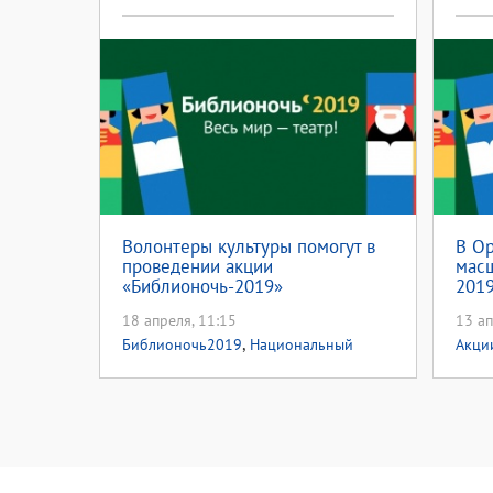
Волонтеры культуры помогут в
В О
проведении акции
масш
«Библионочь-2019»
2019
18 апреля, 11:15
13 ап
,
Библионочь2019
Национальный
Акци
,
проект культура
Год театра