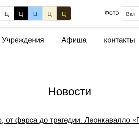
Фото
Ц
Ц
Ц
Ц
Ц
Вкл
Учреждения
Афиша
контакты
Новости
о, от фарса до трагедии. Леонкавалло 