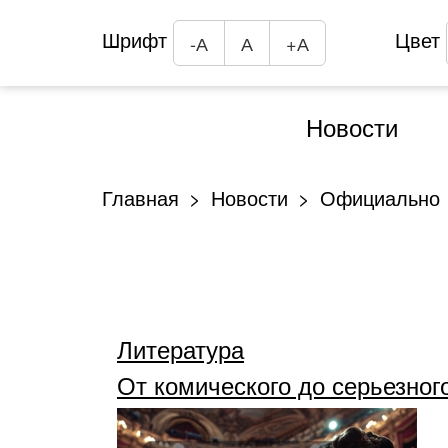
Шрифт
Цвет
-А
А
+А
Новости
Главная
Новости
Официально
Литература
От комического до серьезног