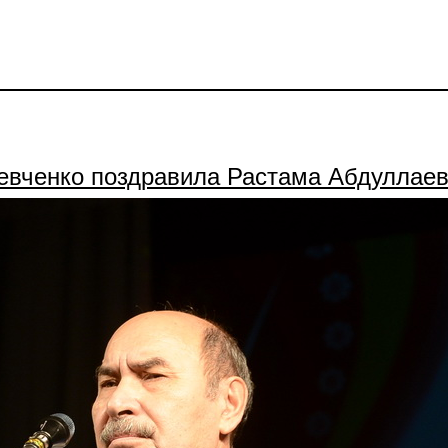
евченко поздравила Растама Абдуллае