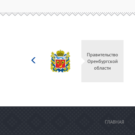
Министерство
Правительство
культуры
Оренбургской
Российской
области
федерации
ГЛАВНАЯ